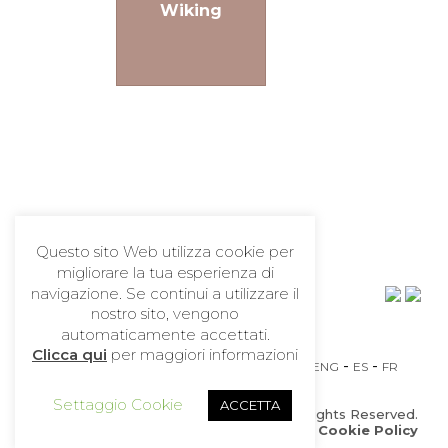
iacciaie
Wiking
Lacanche
Questo sito Web utilizza cookie per
migliorare la tua esperienza di
navigazione. Se continui a utilizzare il
nostro sito, vengono
automaticamente accettati.
Clicca qui
per maggiori informazioni
-
-
-
ITA
ENG
ES
FR
Settaggio Cookie
ACCETTA
Copyright ©2019 Perego1963 S.n.c. All Rights Reserved.
Privacy Policy
|
Cookie Policy