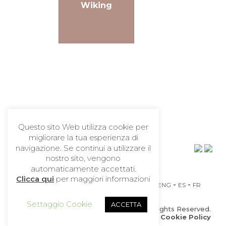
iacciaie
Wiking
Lacanche
Questo sito Web utilizza cookie per
migliorare la tua esperienza di
navigazione. Se continui a utilizzare il
nostro sito, vengono
automaticamente accettati.
Clicca qui
per maggiori informazioni
-
-
-
ITA
ENG
ES
FR
Settaggio Cookie
ACCETTA
Copyright ©2019 Perego1963 S.n.c. All Rights Reserved.
Privacy Policy
|
Cookie Policy